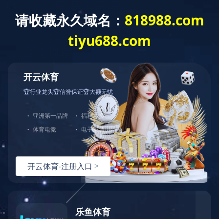
永工缝纫机 - 是一家专业生产、销售缝纫机械设备的外向型(出口)企业 | 免费
爱游戏| 爱游戏
联系我们