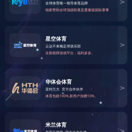
当前页：
爱游戏| 爱游戏官方网站
> 产品中心 - 爱游戏体育
产品中心
爱游戏体育
包缝机系列
绷缝机系列
特种机系列
智能钉扣机