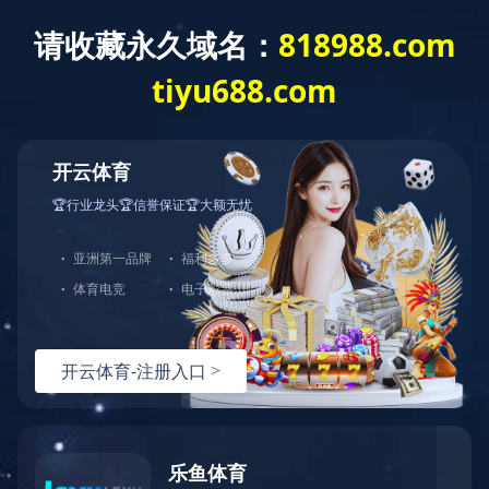
永工缝纫机 - 是一家专业生产、销售缝纫机械设备的外向型(出口)企业 | 免费
爱游戏| 爱游戏
联系我们